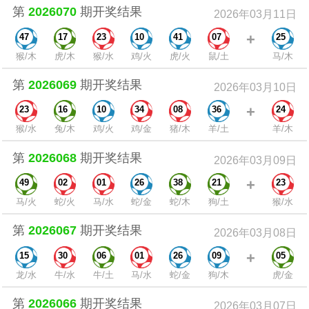
第
2026070
期开奖结果
2026年03月11日
+
47
17
23
10
41
07
25
猴/木
虎/木
猴/水
鸡/火
虎/火
鼠/土
马/木
第
2026069
期开奖结果
2026年03月10日
+
23
16
10
34
08
36
24
猴/水
兔/木
鸡/火
鸡/金
猪/木
羊/土
羊/木
第
2026068
期开奖结果
2026年03月09日
+
49
02
01
26
38
21
23
马/火
蛇/火
马/水
蛇/金
蛇/木
狗/土
猴/水
第
2026067
期开奖结果
2026年03月08日
+
15
30
06
01
26
09
05
龙/水
牛/水
牛/土
马/水
蛇/金
狗/木
虎/金
第
2026066
期开奖结果
2026年03月07日