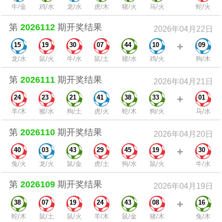
牛/金
鸡/水
龙/水
虎/木
猪/火
马/火
蛇/火
第
2026112
期开奖结果
2026年04月22日
+
15
19
30
07
44
10
09
龙/水
鼠/火
牛/水
鼠/土
猪/水
鸡/火
狗/木
第
2026111
期开奖结果
2026年04月21日
+
24
23
21
41
38
33
01
羊/木
猴/水
狗/土
虎/火
蛇/木
狗/火
马/水
第
2026110
期开奖结果
2026年04月20日
+
40
03
43
29
45
19
30
兔/火
龙/火
鼠/金
虎/土
狗/水
鼠/火
牛/水
第
2026109
期开奖结果
2026年04月19日
+
38
07
19
24
43
08
16
蛇/木
鼠/土
鼠/火
羊/木
鼠/金
猪/木
兔/木