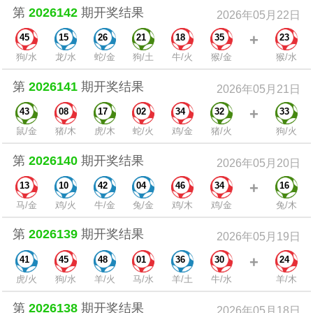
第
2026142
期开奖结果
2026年05月22日
+
45
15
26
21
18
35
23
狗/水
龙/水
蛇/金
狗/土
牛/火
猴/金
猴/水
第
2026141
期开奖结果
2026年05月21日
+
43
08
17
02
34
32
33
鼠/金
猪/木
虎/木
蛇/火
鸡/金
猪/火
狗/火
第
2026140
期开奖结果
2026年05月20日
+
13
10
42
04
46
34
16
马/金
鸡/火
牛/金
兔/金
鸡/木
鸡/金
兔/木
第
2026139
期开奖结果
2026年05月19日
+
41
45
48
01
36
30
24
虎/火
狗/水
羊/火
马/水
羊/土
牛/水
羊/木
第
2026138
期开奖结果
2026年05月18日