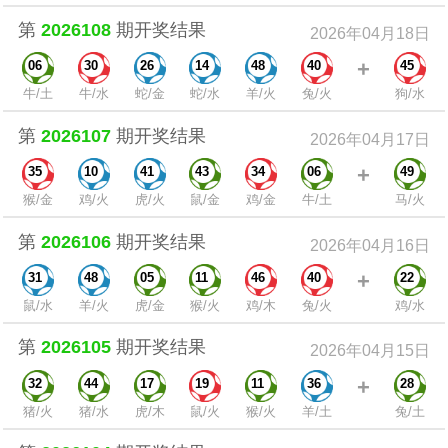
第
2026108
期开奖结果
2026年04月18日
+
06
30
26
14
48
40
45
牛/土
牛/水
蛇/金
蛇/水
羊/火
兔/火
狗/水
第
2026107
期开奖结果
2026年04月17日
+
35
10
41
43
34
06
49
猴/金
鸡/火
虎/火
鼠/金
鸡/金
牛/土
马/火
第
2026106
期开奖结果
2026年04月16日
+
31
48
05
11
46
40
22
鼠/水
羊/火
虎/金
猴/火
鸡/木
兔/火
鸡/水
第
2026105
期开奖结果
2026年04月15日
+
32
44
17
19
11
36
28
猪/火
猪/水
虎/木
鼠/火
猴/火
羊/土
兔/土