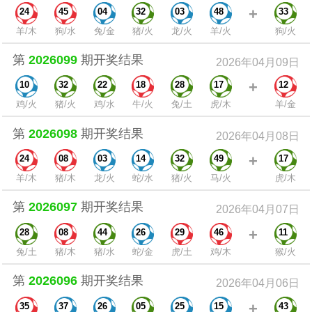
+
24
45
04
32
03
48
33
羊/木
狗/水
兔/金
猪/火
龙/火
羊/火
狗/火
第
2026099
期开奖结果
2026年04月09日
+
10
32
22
18
28
17
12
鸡/火
猪/火
鸡/水
牛/火
兔/土
虎/木
羊/金
第
2026098
期开奖结果
2026年04月08日
+
24
08
03
14
32
49
17
羊/木
猪/木
龙/火
蛇/水
猪/火
马/火
虎/木
第
2026097
期开奖结果
2026年04月07日
+
28
08
44
26
29
46
11
兔/土
猪/木
猪/水
蛇/金
虎/土
鸡/木
猴/火
第
2026096
期开奖结果
2026年04月06日
+
35
37
26
05
25
15
43