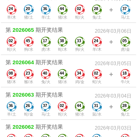
+
24
20
36
44
02
28
37
羊/木
猪/土
羊/土
猪/水
蛇/火
兔/土
马/土
第
2026065
期开奖结果
2026年03月06日
+
02
45
17
38
33
24
05
蛇/火
狗/水
虎/木
蛇/木
狗/火
羊/木
虎/金
第
2026064
期开奖结果
2026年03月05日
+
08
23
40
44
34
02
18
猪/木
猴/水
兔/火
猪/水
鸡/金
蛇/火
牛/火
第
2026063
期开奖结果
2026年03月04日
+
36
26
37
02
44
31
28
羊/土
蛇/金
马/土
蛇/火
猪/水
鼠/水
兔/土
第
2026062
期开奖结果
2026年03月03日