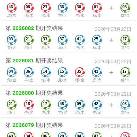
+
46
08
23
36
30
01
05
鸡/木
猪/木
猴/水
羊/土
牛/水
马/水
虎/金
第
2026082
期开奖结果
2026年03月23日
+
03
21
33
37
41
25
27
龙/火
狗/土
狗/火
马/土
虎/火
马/木
龙/金
第
2026081
期开奖结果
2026年03月22日
+
04
36
14
15
35
41
17
兔/金
羊/土
蛇/水
龙/水
猴/金
虎/火
虎/木
第
2026080
期开奖结果
2026年03月21日
+
21
18
17
48
09
42
03
狗/土
牛/火
虎/木
羊/火
狗/木
牛/金
龙/火
第
2026079
期开奖结果
2026年03月20日
49
34
06
20
04
43
35