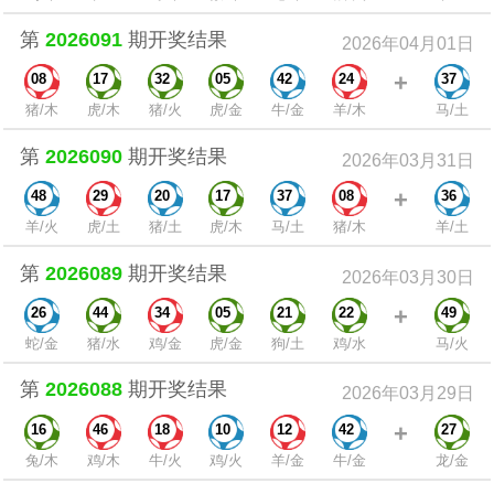
第
2026091
期开奖结果
2026年04月01日
+
08
17
32
05
42
24
37
猪/木
虎/木
猪/火
虎/金
牛/金
羊/木
马/土
第
2026090
期开奖结果
2026年03月31日
+
48
29
20
17
37
08
36
羊/火
虎/土
猪/土
虎/木
马/土
猪/木
羊/土
第
2026089
期开奖结果
2026年03月30日
+
26
44
34
05
21
22
49
蛇/金
猪/水
鸡/金
虎/金
狗/土
鸡/水
马/火
第
2026088
期开奖结果
2026年03月29日
+
16
46
18
10
12
42
27
兔/木
鸡/木
牛/火
鸡/火
羊/金
牛/金
龙/金