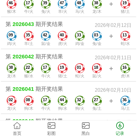
+
46
17
39
47
48
38
19
猴/木
牛/火
兔/火
羊/火
马/火
龙/木
猪/土
第
2026043
期开奖结果
2026年02月12日
+
09
35
42
40
33
03
13
鸡/火
羊/土
鼠/金
虎/火
鸡/金
兔/金
蛇/水
第
2026042
期开奖结果
2026年02月11日
+
38
22
17
19
01
18
16
龙/木
猴/水
牛/火
猪/土
蛇/火
鼠/火
虎/木
第
2026041
期开奖结果
2026年02月10日
+
02
08
17
44
32
27
36
龙/火
狗/木
牛/火
狗/水
狗/火
兔/土
马/土
第
2026040
期开奖结果
2026年02月09日
+
46
06
29
27
11
49
28
首页
彩图
黑白
记录