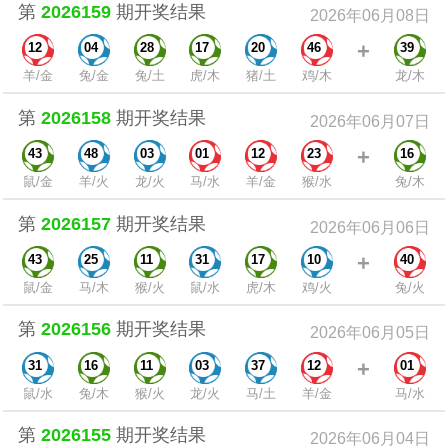
第
2026159
期开奖结果
2026年06月08日
+
12
04
28
17
20
46
39
羊/金
兔/金
兔/土
虎/木
猪/土
鸡/木
龙/木
第
2026158
期开奖结果
2026年06月07日
+
43
48
03
01
12
23
16
鼠/金
羊/火
龙/火
马/水
羊/金
猴/水
兔/木
第
2026157
期开奖结果
2026年06月06日
+
43
25
11
31
17
10
40
鼠/金
马/木
猴/火
鼠/水
虎/木
鸡/火
兔/火
第
2026156
期开奖结果
2026年06月05日
+
31
16
11
03
37
12
01
鼠/水
兔/木
猴/火
龙/火
马/土
羊/金
马/水
第
2026155
期开奖结果
2026年06月04日