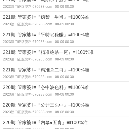
2023澳门正版资料 670288.com
08-09 00:30
221期: 管家婆‖≡『稳禁一生肖』≡‖100%准
2023澳门正版资料 670288.com
08-09 00:30
221期: 管家婆‖≡『平特㊣稳赚』≡‖100%准
2023澳门正版资料 670288.com
08-09 00:30
221期: 管家婆‖≡『精准绝杀一尾』≡‖100%准
2023澳门正版资料 670288.com
08-09 00:30
221期: 管家婆‖≡『精准杀二肖』≡‖100%准
2023澳门正版资料 670288.com
08-09 00:30
220期: 管家婆‖≡『必中波色料』≡‖100%准
2023澳门正版资料 670288.com
08-08 00:30
220期: 管家婆‖≡『公开三头中』≡‖100%准
2023澳门正版资料 670288.com
08-08 00:30
220期: 管家婆‖≡『内幕●五肖』≡‖100%准