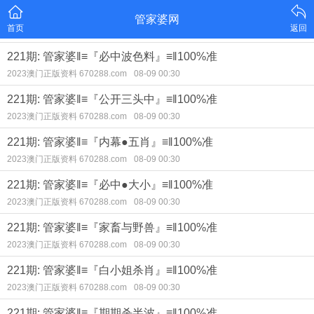
管家婆网
首页
返回
221期: 管家婆‖≡『必中波色料』≡‖100%准
2023澳门正版资料 670288.com
08-09 00:30
221期: 管家婆‖≡『公开三头中』≡‖100%准
2023澳门正版资料 670288.com
08-09 00:30
221期: 管家婆‖≡『内幕●五肖』≡‖100%准
2023澳门正版资料 670288.com
08-09 00:30
221期: 管家婆‖≡『必中●大小』≡‖100%准
2023澳门正版资料 670288.com
08-09 00:30
221期: 管家婆‖≡『家畜与野兽』≡‖100%准
2023澳门正版资料 670288.com
08-09 00:30
221期: 管家婆‖≡『白小姐杀肖』≡‖100%准
2023澳门正版资料 670288.com
08-09 00:30
221期: 管家婆‖≡『期期杀半波』≡‖100%准