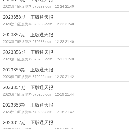
2023澳门正版资料 670288.com
12-24 21:40
2023358期：正版通天报
2023澳门正版资料 670288.com
12-23 21:40
2023357期：正版通天报
2023澳门正版资料 670288.com
12-22 21:40
2023356期：正版通天报
2023澳门正版资料 670288.com
12-21 21:40
2023355期：正版通天报
2023澳门正版资料 670288.com
12-20 21:42
2023354期：正版通天报
2023澳门正版资料 670288.com
12-19 21:44
2023353期：正版通天报
2023澳门正版资料 670288.com
12-18 21:42
2023352期：正版通天报