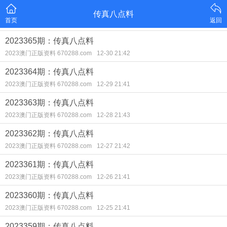
传真八点料
首页
返回
2023365期：传真八点料
2023澳门正版资料 670288.com
12-30 21:42
2023364期：传真八点料
2023澳门正版资料 670288.com
12-29 21:41
2023363期：传真八点料
2023澳门正版资料 670288.com
12-28 21:43
2023362期：传真八点料
2023澳门正版资料 670288.com
12-27 21:42
2023361期：传真八点料
2023澳门正版资料 670288.com
12-26 21:41
2023360期：传真八点料
2023澳门正版资料 670288.com
12-25 21:41
2023359期：传真八点料