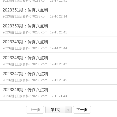
2023澳门正版资料 670288.com
12-17 21:41
2023351期：传真八点料
2023澳门正版资料 670288.com
12-16 22:14
2023350期：传真八点料
2023澳门正版资料 670288.com
12-15 21:41
2023349期：传真八点料
2023澳门正版资料 670288.com
12-14 21:44
2023348期：传真八点料
2023澳门正版资料 670288.com
12-13 21:42
2023347期：传真八点料
2023澳门正版资料 670288.com
12-12 21:45
2023346期：传真八点料
2023澳门正版资料 670288.com
12-11 21:43
上一页
第1页
下一页