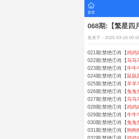
首页
068期:【繁星
发表于：2025-03-16 00:55
021期:禁绝①肖【
鸡鸡
022期:禁绝①肖【
马马
023期:禁绝①肖【
牛牛
024期:禁绝①肖【
鼠鼠
025期:禁绝①肖【
羊羊
026期:禁绝①肖【
兔兔
027期:禁绝①肖【
马马
028期:禁绝①肖【
鸡鸡
029期:禁绝①肖【
牛牛
030期:禁绝①肖【
兔兔
031期:禁绝①肖【
狗狗
032期:禁绝①肖【
鸡鸡