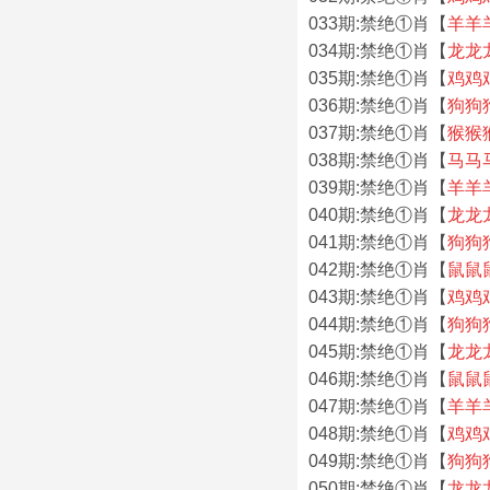
033期:禁绝①肖【
羊羊
034期:禁绝①肖【
龙龙
035期:禁绝①肖【
鸡鸡
036期:禁绝①肖【
狗狗
037期:禁绝①肖【
猴猴
038期:禁绝①肖【
马马
039期:禁绝①肖【
羊羊
040期:禁绝①肖【
龙龙
041期:禁绝①肖【
狗狗
042期:禁绝①肖【
鼠鼠
043期:禁绝①肖【
鸡鸡
044期:禁绝①肖【
狗狗
045期:禁绝①肖【
龙龙
046期:禁绝①肖【
鼠鼠
047期:禁绝①肖【
羊羊
048期:禁绝①肖【
鸡鸡
049期:禁绝①肖【
狗狗
050期:禁绝①肖【
龙龙