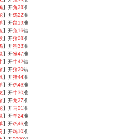
鸡
】开
兔28
准
蛇
】开
鸡22
准
羊
】开
鼠19
准
兔
】开
兔16
错
猴
】开
猪08
准
鸡
】开
狗33
准
鼠
】开
猴47
准
牛
】开
牛42
错
猪
】开
猪20
错
鼠
】开
猪44
准
羊
】开
鸡46
准
龙
】开
牛30
准
猪
】开
龙27
准
蛇
】开
马01
准
鼠
】开
羊24
准
羊
】开
鸡46
准
马
】开
鸡10
准